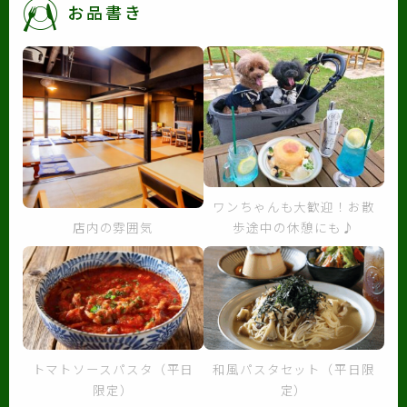
お品書き
ワンちゃんも大歓迎！お散
店内の雰囲気
歩途中の休憩にも♪
トマトソースパスタ（平日
和風パスタセット（平日限
限定）
定）