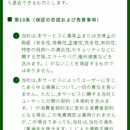
ら退会できるものとします。
第10条（保証の否認および免責事項）
当社は,本サービスに事実上または法律上の
瑕疵（安全性,信頼性,正確性,完全性,有効性,
特定の目的への適合性,セキュリティなどに
関する欠陥,エラーやバグ,権利侵害などを
含みます。）がないことを保証するもので
はありません。
当社は,本サービスによってユーザーに生じ
たあらゆる損害について,一切の責任を負い
ません。ただし,本サービスに関する当社と
ユーザーとの間の契約（本規約を含みま
す。）が消費者契約法に定める消費者契約
となる場合,この免責規定は適用されません
が,この場合であっても,当社は,当社の過失
（重過失を除きます。）による債務不履行